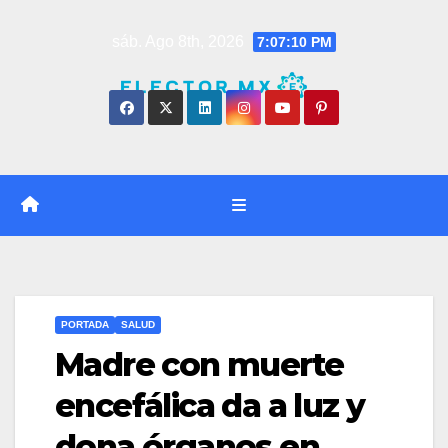
Saltar
sáb. Ago 8th, 2026
7:07:11 PM
al
contenido
PORTADA
SALUD
Madre con muerte
encefálica da a luz y
dona órganos en