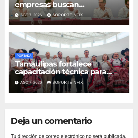
empresas buscan
trabajadores antes de que
AGO 7, 2026
SOPORTEINFIX
terminen de capacitarse
PORTADA
Tamaulipas fortalece
capacitación técnica para
responder a nuevas
AGO 7, 2026
SOPORTEINFIX
oportunidades de empleo e
inversión
Deja un comentario
Tu dirección de correo electrónico no será publicada.