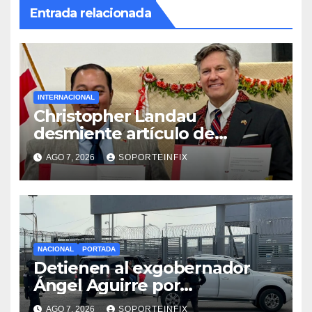
Entrada relacionada
INTERNACIONAL
Christopher Landau
desmiente artículo de
Foreign Policy sobre visita a
AGO 7, 2026
SOPORTEINFIX
Islas Salomón
NACIONAL
PORTADA
Detienen al exgobernador
Ángel Aguirre por
obstrucción de la justicia en
AGO 7, 2026
SOPORTEINFIX