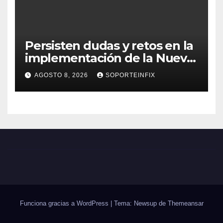
Persisten dudas y retos en la
implementación de la Nueva
Escuela Mexicana
AGOSTO 8, 2026
SOPORTEINFIX
Funciona gracias a WordPress
|
Tema: Newsup de
Themeansar