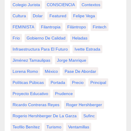
Colegio Jurista
CONSCIENCIA
Contextos
Cultura
Dolar
Featured
Felipe Vega
FEMINISTA
Filantropia
Filántropo
Fintech
Frio
Gobierno De Calidad
Heladas
Infraestructura Para El Futuro
Ivette Estrada
Jiménez Tamaulipas
Jorge Manrique
Lorena Romo
México
Pase De Abordar
Políticas Púbicas
Portada
Precio
Principal
Proyecto Educativo
Prudence
Ricardo Contreras Reyes
Roger Hershberger
Rogerio Hershberger De La Garza
Sufinc
Teofilo Benítez
Turismo
Ventamillas