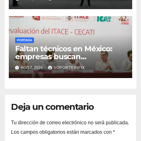
el caso Ayotzinapa
PORTADA
Faltan técnicos en México:
empresas buscan
trabajadores antes de que
AGO 7, 2026
SOPORTEINFIX
terminen de capacitarse
Deja un comentario
Tu dirección de correo electrónico no será publicada.
Los campos obligatorios están marcados con
*