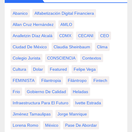
Abanico
Alfabetización Digital Financiera
Allan Cruz Hernández
AMLO
Analletzin Díaz Alcalá
CDMX
CECANI
CEO
Ciudad De México
Claudia Sheinbaum
Clima
Colegio Jurista
CONSCIENCIA
Contextos
Cultura
Dolar
Featured
Felipe Vega
FEMINISTA
Filantropia
Filántropo
Fintech
Frio
Gobierno De Calidad
Heladas
Infraestructura Para El Futuro
Ivette Estrada
Jiménez Tamaulipas
Jorge Manrique
Lorena Romo
México
Pase De Abordar