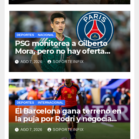
DEPORTES
NACIONAL
PSG monitorea a Gilberto
Mora, pero no hay oferta
formal por el joven de Xolos
AGO 7, 2026
SOPORTEINFIX
DEPORTES
INTERNACIONAL
El Barcelona gana terreno en
la puja por Rodri y negocia
directamente con el
AGO 7, 2026
SOPORTEINFIX
Manchester City