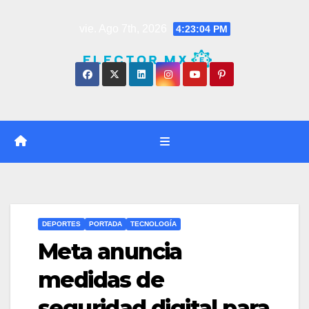
Saltar
vie. Ago 7th, 2026
4:23:05 PM
al
contenido
DEPORTES
PORTADA
TECNOLOGÍA
Meta anuncia
medidas de
seguridad digital para