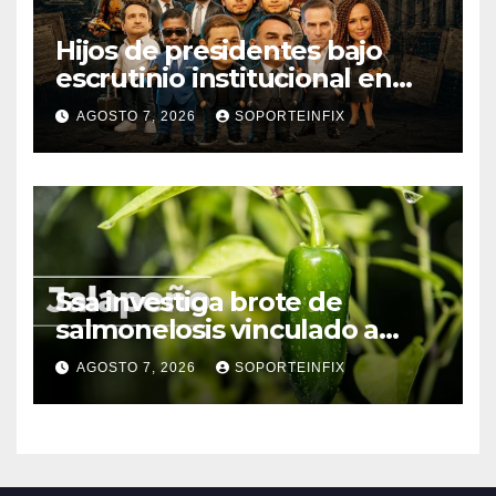
Hijos de presidentes bajo
escrutinio institucional en
Brasil, Guinea Ecuatorial,
AGOSTO 7, 2026
SOPORTEINFIX
Angola y Estados Unidos
Ssa investiga brote de
salmonelosis vinculado a
chiles jalapeños de Nuevo
AGOSTO 7, 2026
SOPORTEINFIX
León y Sinaloa