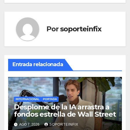
Por
soporteinfix
Entrada relacionada
INTERNACIONAL
PORTADA
Desplome de la IA arrastra a
fondos estrella de Wall Street
AGO 7, 2026
SOPORTEINFIX