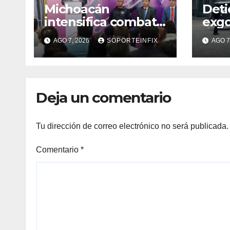
Michoacán
Deti
intensifica combate
exg
a la extorsión en
Ánge
AGO 7, 2026
SOPORTEINFIX
AGO 7
zona aguacatera y
obst
Tierra Caliente
justi
Ayot
Deja un comentario
Tu dirección de correo electrónico no será publicada.
Comentario
*