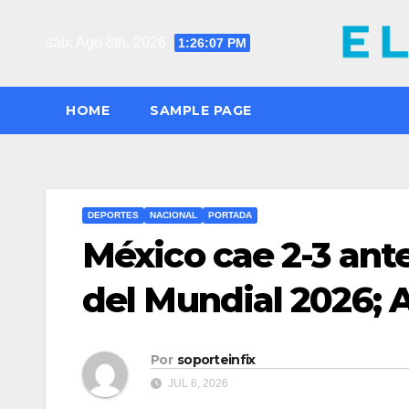
Saltar
al
sáb. Ago 8th, 2026
1:26:08 PM
contenido
HOME
SAMPLE PAGE
DEPORTES
NACIONAL
PORTADA
México cae 2-3 ante
del Mundial 2026; 
Por
soporteinfix
JUL 6, 2026