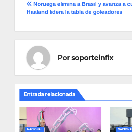
Navegación
Noruega elimina a Brasil y avanza a c
Haaland lidera la tabla de goleadores
de
entradas
Por
soporteinfix
Entrada relacionada
NACIONAL
NACIONA