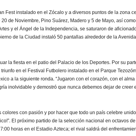
n Fest instalado en el Zócalo y a diversos puntos de la zona c
mo 20 de Noviembre, Pino Suárez, Madero y 5 de Mayo, así como
rtes y el Ángel de la Independencia, se saturaron de aficionad
ierno de la Ciudad instaló 50 pantallas alrededor de la Avenida
ar la fiesta en el patio del Palacio de los Deportes. Por su parte
triunfo en el Festival Futbolero instalado en el Parque Tezozó
xico a la siguiente ronda. “Jugaron con el corazón, con el alma
gría inolvidable y demostró que nunca debemos dejar de creer 
colores con pasión y por hacer que todo un país celebre unido
ico!”. El próximo partido de la selección nacional en octavos de 
7:00 horas en el Estadio Azteca; el rival saldrá del enfrentamie