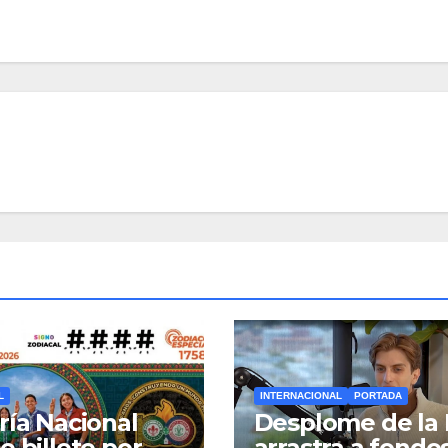
L
INTERNACIONAL
PORTADA
ría Nacional
Desplome de la 
e billete por
arrastra a fondo