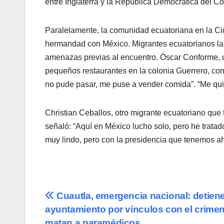
entre Inglaterra y la República Democrática del C
Paralelamente, la comunidad ecuatoriana en la Ciu
hermandad con México. Migrantes ecuatorianos la
amenazas previas al encuentro. Óscar Conforme, u
pequeños restaurantes en la colonia Guerrero, com
no pude pasar, me puse a vender comida”. “Me qui
Christian Ceballos, otro migrante ecuatoriano que 
señaló: “Aquí en México lucho solo, pero he tratad
muy lindo, pero con la presidencia que tenemos ah
Navegación
Cuautla, emergencia nacional: detiene
ayuntamiento por vínculos con el crimen
de
matan a paramédicos