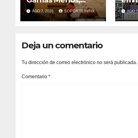
arzobispo emérito
cent
AGO 7, 2026
SOPORTEINFIX
AGO 7
de Morelia
Asoc
Scou
Deja un comentario
Tu dirección de correo electrónico no será publicada.
Comentario
*