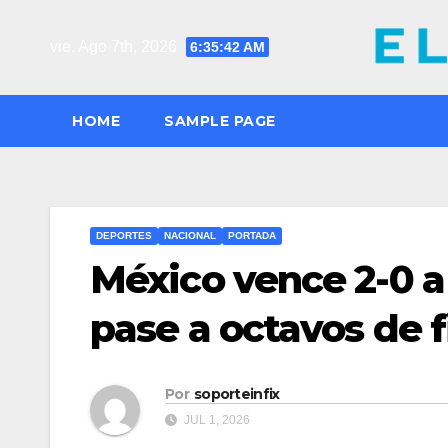
Saltar
al
vie. Ago 7th, 2026
6:35:43 AM
contenido
HOME
SAMPLE PAGE
DEPORTES
NACIONAL
PORTADA
México vence 2-0 a
pase a octavos de f
Por
soporteinfix
JUL 1, 2026