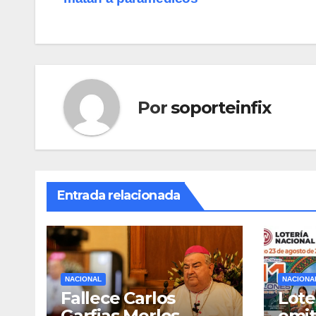
entradas
Por
soporteinfix
Entrada relacionada
NACIONAL
NACIONA
Fallece Carlos
Lote
Garfias Merlos,
emit