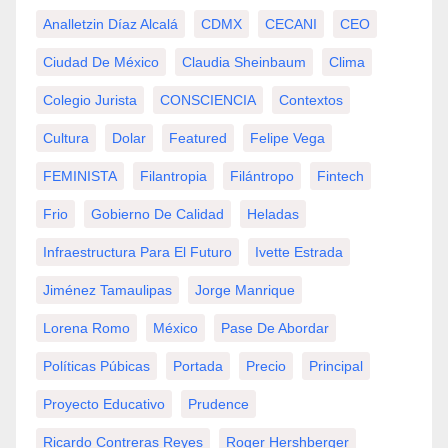
Analletzin Díaz Alcalá
CDMX
CECANI
CEO
Ciudad De México
Claudia Sheinbaum
Clima
Colegio Jurista
CONSCIENCIA
Contextos
Cultura
Dolar
Featured
Felipe Vega
FEMINISTA
Filantropia
Filántropo
Fintech
Frio
Gobierno De Calidad
Heladas
Infraestructura Para El Futuro
Ivette Estrada
Jiménez Tamaulipas
Jorge Manrique
Lorena Romo
México
Pase De Abordar
Políticas Púbicas
Portada
Precio
Principal
Proyecto Educativo
Prudence
Ricardo Contreras Reyes
Roger Hershberger