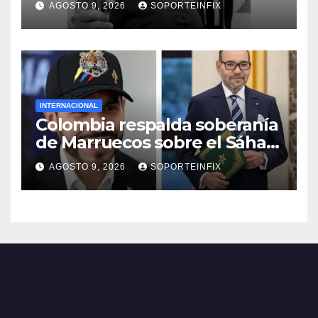
AGOSTO 9, 2026
SOPORTEINFIX
INTERNACIONAL
Colombia respalda soberanía
de Marruecos sobre el Sáhara
y busca TLC
AGOSTO 9, 2026
SOPORTEINFIX