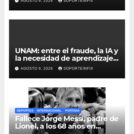
AGOSTO 9, 2026
SOPORTEINFIX
actual
UNAM: entre el fraude, la IA y
la necesidad de aprendizaje
institucional
AGOSTO 9, 2026
SOPORTEINFIX
DEPORTES
INTERNACIONAL
PORTADA
Fallece Jorge Messi, padre de
Lionel, a los 68 años en
Rosario