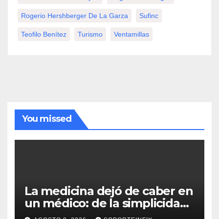
Rogerio Hershberger De La Garza
Sufinc
Teofilo Benítez
Turismo
Ventamillas
You missed
La medicina dejó de caber en
un médico: de la simplicidad
de 1937 a la complejidad