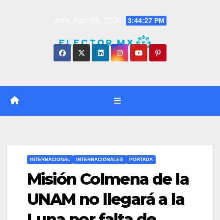
Saltar
dom. Ago 9th, 2026
3:44:28 PM
al
contenido
INTERNACIONAL
INTERNACIONALES
PORTADA
Misión Colmena de la
UNAM no llegará a la
Luna por falta de