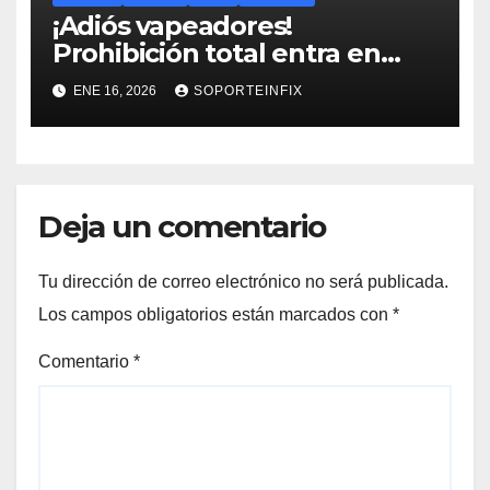
¡Adiós vapeadores!
Prohibición total entra en
vigor el 16 de enero: hasta 8
ENE 16, 2026
SOPORTEINFIX
años de cárcel por venderlos
Deja un comentario
Tu dirección de correo electrónico no será publicada.
Los campos obligatorios están marcados con
*
Comentario
*