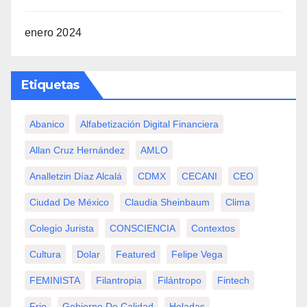
enero 2024
Etiquetas
Abanico
Alfabetización Digital Financiera
Allan Cruz Hernández
AMLO
Analletzin Díaz Alcalá
CDMX
CECANI
CEO
Ciudad De México
Claudia Sheinbaum
Clima
Colegio Jurista
CONSCIENCIA
Contextos
Cultura
Dolar
Featured
Felipe Vega
FEMINISTA
Filantropia
Filántropo
Fintech
Frio
Gobierno De Calidad
Heladas