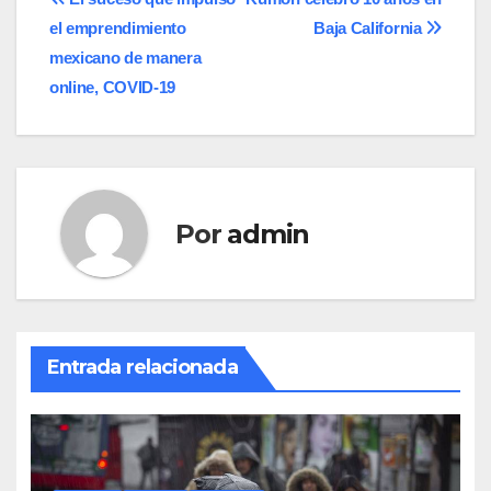
Navegación
el emprendimiento
Baja California
de
mexicano de manera
entradas
online, COVID-19
Por
admin
Entrada relacionada