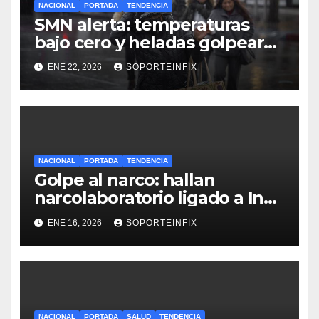
NACIONAL
PORTADA
TENDENCIA
SMN alerta: temperaturas
bajo cero y heladas golpearán
gran parte de México este fin
ENE 22, 2026
SOPORTEINFIX
de semana
NACIONAL
PORTADA
TENDENCIA
Golpe al narco: hallan
narcolaboratorio ligado a Inés
Omar Coronel Aispuro,
ENE 16, 2026
SOPORTEINFIX
cuñado de ‘El Chapo’ Guzmán
NACIONAL
PORTADA
SALUD
TENDENCIA