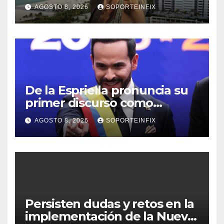
documentó su lucha contra
AGOSTO 8, 2026
SOPORTEINFIX
el cáncer
De la Espriella pronuncia su
primer discurso como
presidente de Colombia con
AGOSTO 8, 2026
SOPORTEINFIX
diez claves de gobierno
Persisten dudas y retos en la
implementación de la Nueva