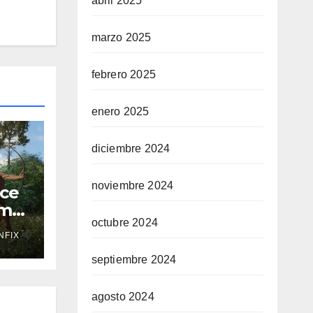
abril 2025
marzo 2025
febrero 2025
enero 2025
diciembre 2024
noviembre 2024
nce
umo
octubre 2024
al
NFIX
 del
o
septiembre 2024
agosto 2024