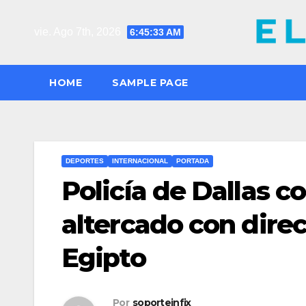
Saltar
al
vie. Ago 7th, 2026
6:45:34 AM
contenido
HOME
SAMPLE PAGE
DEPORTES
INTERNACIONAL
PORTADA
Policía de Dallas c
altercado con direc
Egipto
Por
soporteinfix