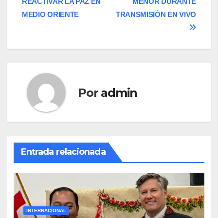
entradas
REACTIVAR LA PAZ EN
MENOR DURANTE
MEDIO ORIENTE
TRANSMISIÓN EN VIVO
Por
admin
Entrada relacionada
INTERNACIONAL