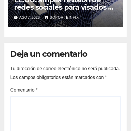
redes sociales para visados de
periodistas y ciertos
AGO 7, 2026
SOPORTEINFIX
ciudadanos de México y
Canadá
Deja un comentario
Tu dirección de correo electrónico no será publicada.
Los campos obligatorios están marcados con
*
Comentario
*