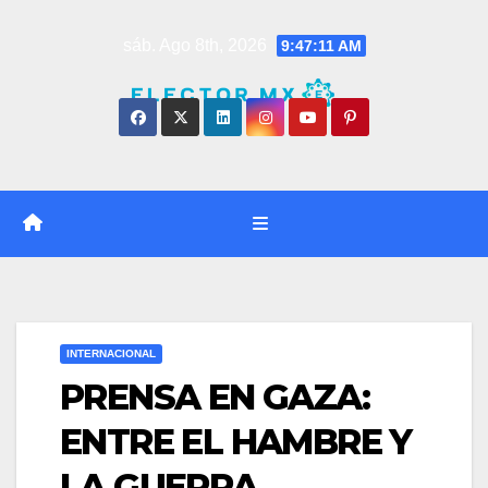
Saltar
sáb. Ago 8th, 2026
9:47:12 AM
al
contenido
INTERNACIONAL
PRENSA EN GAZA:
ENTRE EL HAMBRE Y
LA GUERRA