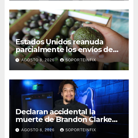
Estados Unidos reanuda
parcialmente los envíos de
aguacate desde México
AGOSTO 8, 2026
SOPORTEINFIX
Declaran accidental la
muerte de Brandon Clarke
por consumo de heroína y
AGOSTO 8, 2026
SOPORTEINFIX
cocaína