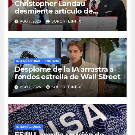
Christopher Landau
desmiente artículo de
Foreign Policy sobre visita a
AGO 7, 2026
SOPORTEINFIX
Islas Salomón
INTERNACIONAL
PORTADA
Desplome de la IA arrastra a
fondos estrella de Wall Street
AGO 7, 2026
SOPORTEINFIX
INTERNACIONAL
EE.UU. amplía revisión de