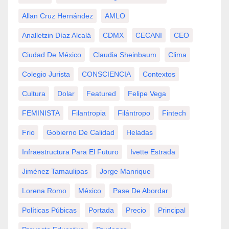
Allan Cruz Hernández
AMLO
Analletzin Díaz Alcalá
CDMX
CECANI
CEO
Ciudad De México
Claudia Sheinbaum
Clima
Colegio Jurista
CONSCIENCIA
Contextos
Cultura
Dolar
Featured
Felipe Vega
FEMINISTA
Filantropia
Filántropo
Fintech
Frio
Gobierno De Calidad
Heladas
Infraestructura Para El Futuro
Ivette Estrada
Jiménez Tamaulipas
Jorge Manrique
Lorena Romo
México
Pase De Abordar
Políticas Púbicas
Portada
Precio
Principal