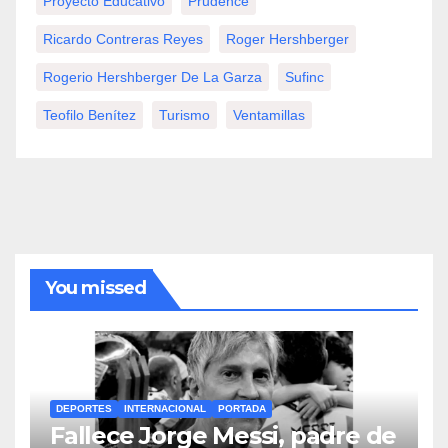
Proyecto Educativo
Prudence
Ricardo Contreras Reyes
Roger Hershberger
Rogerio Hershberger De La Garza
Sufinc
Teofilo Benítez
Turismo
Ventamillas
You missed
DEPORTES
INTERNACIONAL
PORTADA
Fallece Jorge Messi, padre de