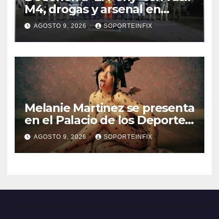
M4, drogas y arsenal en
carretera de Tabasco
AGOSTO 9, 2026
SOPORTEINFIX
Melanie Martinez se presenta
en el Palacio de los Deportes
con ‘Hades: The Sacrifice
AGOSTO 9, 2026
SOPORTEINFIX
Tour’