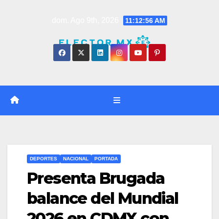
Saltar
dom. Ago 9th, 2026
11:12:57 AM
al
contenido
DEPORTES
NACIONAL
PORTADA
Presenta Brugada
balance del Mundial
2026 en CDMX con