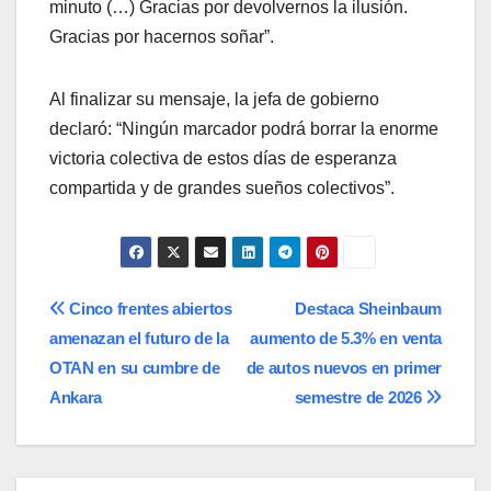
minuto (…) Gracias por devolvernos la ilusión.
Gracias por hacernos soñar”.
Al finalizar su mensaje, la jefa de gobierno
declaró: “Ningún marcador podrá borrar la enorme
victoria colectiva de estos días de esperanza
compartida y de grandes sueños colectivos”.
Navegación
Cinco frentes abiertos
Destaca Sheinbaum
amenazan el futuro de la
aumento de 5.3% en venta
de
OTAN en su cumbre de
de autos nuevos en primer
entradas
Ankara
semestre de 2026