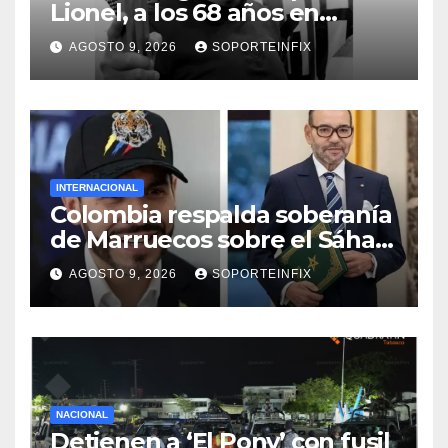
Lionel, a los 68 años en
Rosario
AGOSTO 9, 2026
SOPORTEINFIX
INTERNACIONAL
Colombia respalda soberanía
de Marruecos sobre el Sáhara
y busca TLC
AGOSTO 9, 2026
SOPORTEINFIX
NACIONAL
Detienen a ‘El Pony’ con fusil