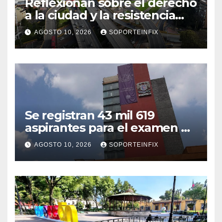
Reflexionan sobre el derecho
a la ciudad y la resistencia
desde el barrio
AGOSTO 10, 2026
SOPORTEINFIX
Se registran 43 mil 619
aspirantes para el examen de
ingreso a la UNAM
AGOSTO 10, 2026
SOPORTEINFIX