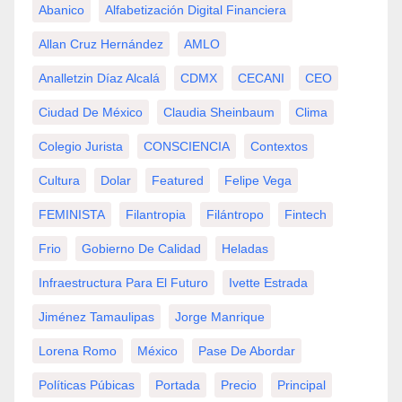
Abanico
Alfabetización Digital Financiera
Allan Cruz Hernández
AMLO
Analletzin Díaz Alcalá
CDMX
CECANI
CEO
Ciudad De México
Claudia Sheinbaum
Clima
Colegio Jurista
CONSCIENCIA
Contextos
Cultura
Dolar
Featured
Felipe Vega
FEMINISTA
Filantropia
Filántropo
Fintech
Frio
Gobierno De Calidad
Heladas
Infraestructura Para El Futuro
Ivette Estrada
Jiménez Tamaulipas
Jorge Manrique
Lorena Romo
México
Pase De Abordar
Políticas Púbicas
Portada
Precio
Principal