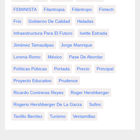
FEMINISTA
Filantropia
Filántropo
Fintech
Frio
Gobierno De Calidad
Heladas
Infraestructura Para El Futuro
Ivette Estrada
Jiménez Tamaulipas
Jorge Manrique
Lorena Romo
México
Pase De Abordar
Políticas Púbicas
Portada
Precio
Principal
Proyecto Educativo
Prudence
Ricardo Contreras Reyes
Roger Hershberger
Rogerio Hershberger De La Garza
Sufinc
Teofilo Benítez
Turismo
Ventamillas