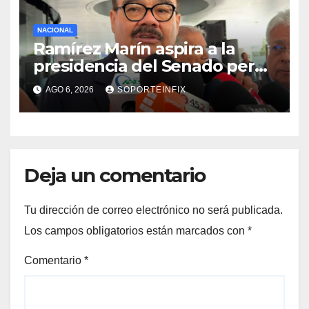
NACIONAL
Ramírez Marín aspira a la
presidencia del Senado pero
respeta decisión de Morena
AGO 6, 2026
SOPORTEINFIX
Deja un comentario
Tu dirección de correo electrónico no será publicada.
Los campos obligatorios están marcados con
*
Comentario
*