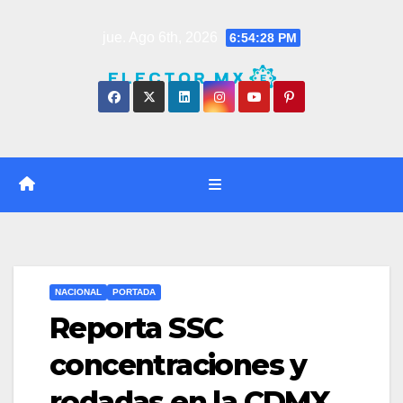
Saltar
jue. Ago 6th, 2026
6:54:29 PM
al
contenido
NACIONAL
PORTADA
Reporta SSC
concentraciones y
rodadas en la CDMX