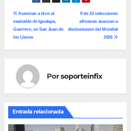
Navegación
Asesinan a tiros al
9 de 10 selecciones
exalcalde de Igualapa,
africanas avanzan a
de
Guerrero, en San Juan de
dieciseisavos del Mundial
entradas
los Llanos
2026
Por
soporteinfix
Entrada relacionada