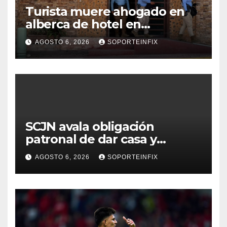
Turista muere ahogado en
alberca de hotel en
Acapulco; familiares pidieron
AGOSTO 6, 2026
SOPORTEINFIX
ayuda ante falta de personal
capacitado
SCJN avala obligación
patronal de dar casa y
comida a jornaleros agrícolas
AGOSTO 6, 2026
SOPORTEINFIX