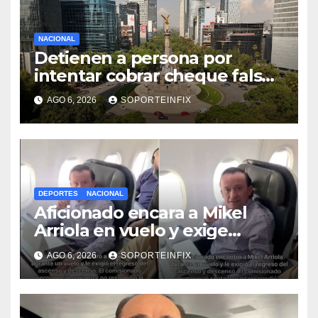
NACIONAL
Detienen a persona por
intentar cobrar cheque falso
de 420,000 pesos en CDMX
AGO 6, 2026
SOPORTEINFIX
DEPORTES
NACIONAL
Aficionado encara a Mikel
Arriola en vuelo y exige
regreso del ascenso
AGO 6, 2026
SOPORTEINFIX