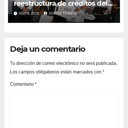
reestructura de créditos del
Infonavit y niega riesgo
AGO 9, 2026
SOPORTEINFIX
financiero
Deja un comentario
Tu dirección de correo electrónico no será publicada.
Los campos obligatorios están marcados con
*
Comentario
*