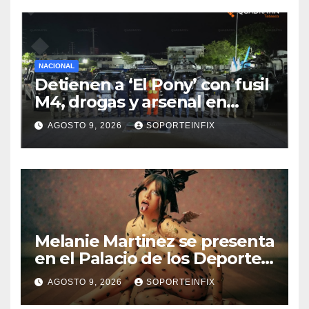
NACIONAL
Detienen a ‘El Pony’ con fusil
M4, drogas y arsenal en
carretera de Tabasco
AGOSTO 9, 2026
SOPORTEINFIX
Melanie Martinez se presenta
en el Palacio de los Deportes
con ‘Hades: The Sacrifice
AGOSTO 9, 2026
SOPORTEINFIX
Tour’