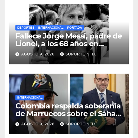
DEPORTES
INTERNACIONAL
PORTADA
Fallece Jorge Messi, padre de
Lionel, a los 68 años en
Rosario
AGOSTO 9, 2026
SOPORTEINFIX
INTERNACIONAL
Colombia respalda soberanía
de Marruecos sobre el Sáhara
y busca TLC
AGOSTO 9, 2026
SOPORTEINFIX