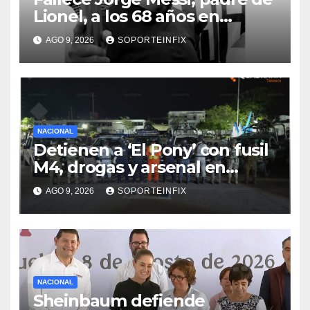
Lionel, a los 68 años en
Rosario
AGO 9, 2026
SOPORTEINFIX
NACIONAL
Detienen a ‘El Pony’ con fusil
M4, drogas y arsenal en
carretera de Tabasco
AGO 9, 2026
SOPORTEINFIX
NACIONAL
Sheinbaum defiende