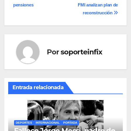
entradas
pensiones
FMI analizan plan de
reconstrucción
Por
soporteinfix
Entrada relacionada
DEPORTES
INTERNACIONAL
PORTADA
Fallece Jorge Messi, padre de