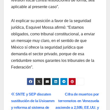
revisión fiscal contra resoluciones de forma, sea
aplicable al presente caso”.
Al explicar su posición a favor de la seguridad
jurídica, Esquivel Mossa afirmó: “Estamos
obligados, como tribunal constitucional, a enviar
un mensaje muy claro, en el sentido de que
México sí ofrece la seguridad jurídica que
demanda el sector privado, porque de esa
certidumbre somos garantes los tribunales de la
Federación”.
Navegación
SNTE y SEP discuten
Cifra de muertos por
sustitución de la Usicamm
terremotos en Venezuela
de
y reforma al sistema de
asciende a 2,595; EE.UU. y