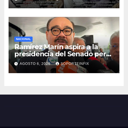
NACIONAL
Ramírez Marín aspira a la
presidencia del Senado pero
respeta decisión de Morena
AGOSTO 6, 2026
SOPORTEINFIX