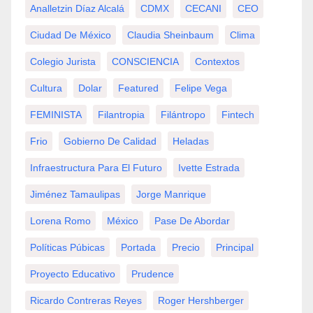
Analletzin Díaz Alcalá
CDMX
CECANI
CEO
Ciudad De México
Claudia Sheinbaum
Clima
Colegio Jurista
CONSCIENCIA
Contextos
Cultura
Dolar
Featured
Felipe Vega
FEMINISTA
Filantropia
Filántropo
Fintech
Frio
Gobierno De Calidad
Heladas
Infraestructura Para El Futuro
Ivette Estrada
Jiménez Tamaulipas
Jorge Manrique
Lorena Romo
México
Pase De Abordar
Políticas Púbicas
Portada
Precio
Principal
Proyecto Educativo
Prudence
Ricardo Contreras Reyes
Roger Hershberger