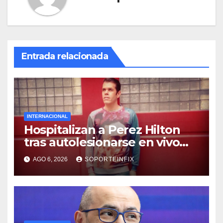
Entrada relacionada
INTERNACIONAL
Hospitalizan a Perez Hilton
tras autolesionarse en vivo
por TikTok en Miami
AGO 6, 2026
SOPORTEINFIX