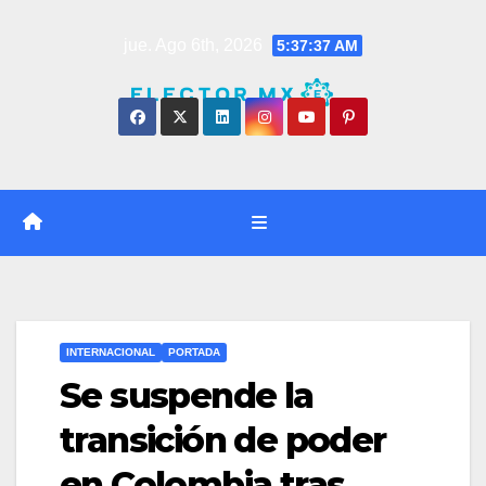
Saltar
jue. Ago 6th, 2026
5:37:38 AM
al
contenido
INTERNACIONAL
PORTADA
Se suspende la
transición de poder
en Colombia tras