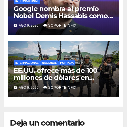
INTERNACIONAL
Google nombra al premio
Nobel Demis Hassabis como
científico jefe
AGO 6, 2026
SOPORTEINFIX
INTERNACIONAL
NACIONAL
PORTADA
EE.UU. ofrece más de 100
millones de dólares en
recompensas por líderes del
AGO 6, 2026
SOPORTEINFIX
CJNG
Deja un comentario