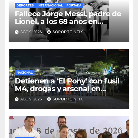
DEPORTES
INTERNACIONAL
PORTADA
Fallece Jorge Messi, padre de
Lionel, a los 68 años en
Rosario
AGO 9, 2026
SOPORTEINFIX
NACIONAL
Detienen a ‘El Pony’ con fusil
M4, drogas y arsenal en
carretera de Tabasco
AGO 9, 2026
SOPORTEINFIX