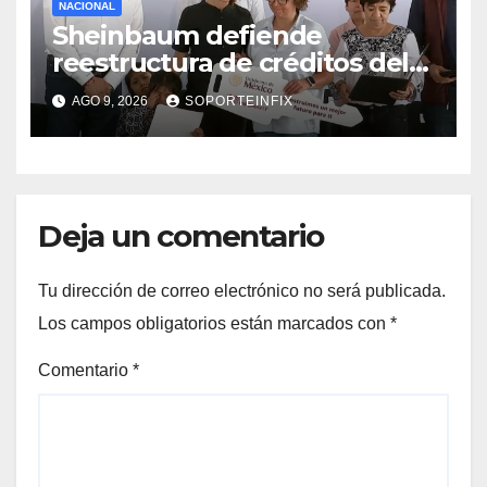
NACIONAL
Sheinbaum defiende
reestructura de créditos del
Infonavit y niega riesgo
AGO 9, 2026
SOPORTEINFIX
financiero
Deja un comentario
Tu dirección de correo electrónico no será publicada.
Los campos obligatorios están marcados con
*
Comentario
*