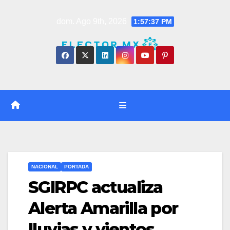
Saltar
dom. Ago 9th, 2026
1:57:38 PM
al
contenido
NACIONAL
PORTADA
SGIRPC actualiza
Alerta Amarilla por
lluvias y vientos