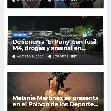
AGOSTO 9, 2026
SOPORTEINFIX
NACIONAL
Detienen a ‘El Pony’ con fusil
M4, drogas y arsenal en
carretera de Tabasco
AGOSTO 9, 2026
SOPORTEINFIX
Melanie Martinez se presenta
en el Palacio de los Deportes
con ‘Hades: The Sacrifice