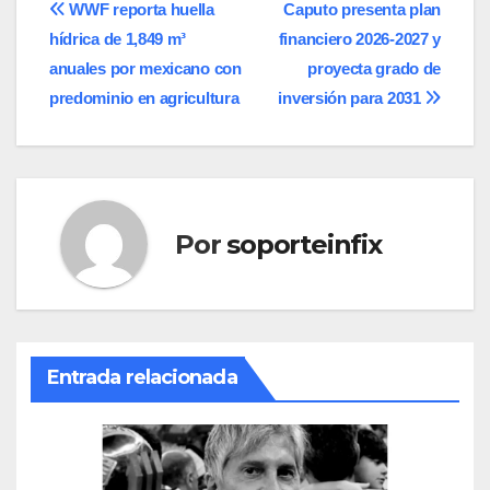
Navegación
WWF reporta huella
Caputo presenta plan
hídrica de 1,849 m³
financiero 2026-2027 y
de
anuales por mexicano con
proyecta grado de
entradas
predominio en agricultura
inversión para 2031
Por
soporteinfix
Entrada relacionada