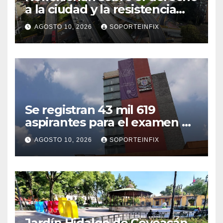
a la ciudad y la resistencia
desde el barrio
AGOSTO 10, 2026
SOPORTEINFIX
Se registran 43 mil 619
aspirantes para el examen de
ingreso a la UNAM
AGOSTO 10, 2026
SOPORTEINFIX
Jardín Hidalgo de Coyoacán