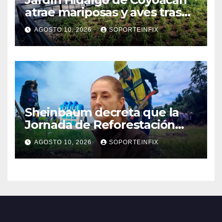
atrae mariposas y aves tras
convertirse en espacio
AGOSTO 10, 2026
SOPORTEINFIX
polinizador
Sheinbaum decreta que la
Jornada de Reforestación
sea cada segundo domingo
AGOSTO 10, 2026
SOPORTEINFIX
de agosto