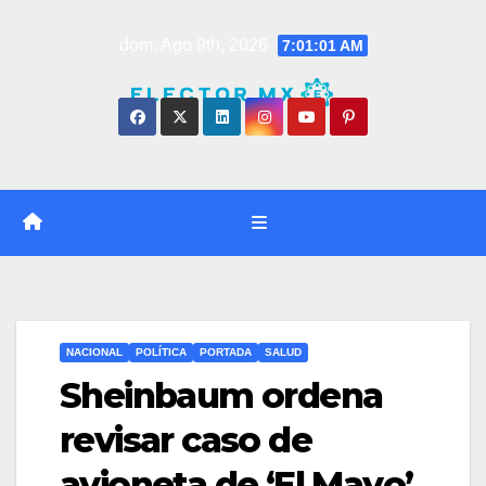
Saltar
dom. Ago 9th, 2026
7:01:02 AM
al
contenido
NACIONAL
POLÍTICA
PORTADA
SALUD
Sheinbaum ordena
revisar caso de
avioneta de ‘El Mayo’