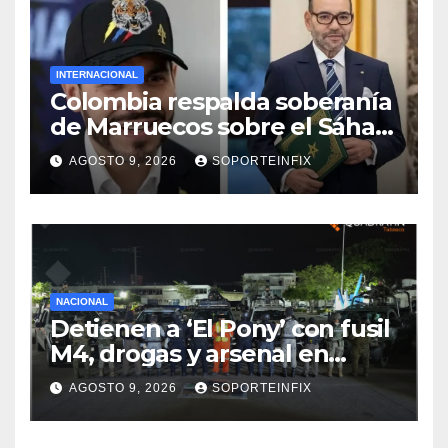
INTERNACIONAL
Colombia respalda soberanía
de Marruecos sobre el Sáhara
y busca TLC
AGOSTO 9, 2026
SOPORTEINFIX
NACIONAL
Detienen a ‘El Pony’ con fusil
M4, drogas y arsenal en
carretera de Tabasco
AGOSTO 9, 2026
SOPORTEINFIX