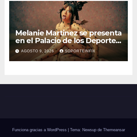
Melanie Martinez se presenta
en el Palacio de los Deportes
con ‘Hades: The Sacrifice
AGOSTO 9, 2026
SOPORTEINFIX
Tour’
Funciona gracias a WordPress
|
Tema: Newsup de
Themeansar