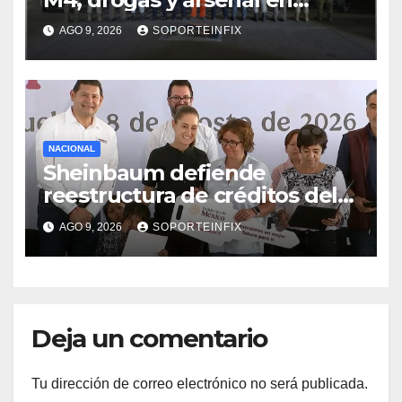
carretera de Tabasco
AGO 9, 2026
SOPORTEINFIX
NACIONAL
Sheinbaum defiende
reestructura de créditos del
Infonavit y niega riesgo
AGO 9, 2026
SOPORTEINFIX
financiero
Deja un comentario
Tu dirección de correo electrónico no será publicada.