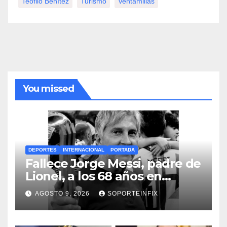
Teofilo Benítez
Turismo
Ventamillas
You missed
DEPORTES
INTERNACIONAL
PORTADA
Fallece Jorge Messi, padre de
Lionel, a los 68 años en
Rosario
AGOSTO 9, 2026
SOPORTEINFIX