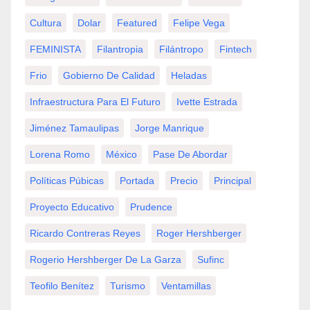
Cultura
Dolar
Featured
Felipe Vega
FEMINISTA
Filantropia
Filántropo
Fintech
Frio
Gobierno De Calidad
Heladas
Infraestructura Para El Futuro
Ivette Estrada
Jiménez Tamaulipas
Jorge Manrique
Lorena Romo
México
Pase De Abordar
Políticas Púbicas
Portada
Precio
Principal
Proyecto Educativo
Prudence
Ricardo Contreras Reyes
Roger Hershberger
Rogerio Hershberger De La Garza
Sufinc
Teofilo Benítez
Turismo
Ventamillas