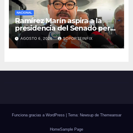
NACIONAL
Ramírez Marín aspira a la
presidencia del Senado pero
respeta decisión de Morena
AGOSTO 6, 2026
SOPORTEINFIX
Funciona gracias a WordPress
|
Tema: Newsup de
Themeansar
Home
Sample Page