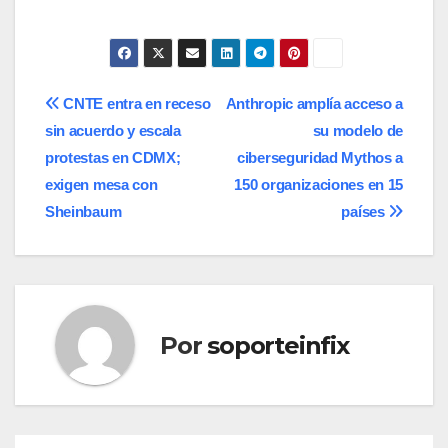
Navegación
CNTE entra en receso
Anthropic amplía acceso a
sin acuerdo y escala
su modelo de
de
protestas en CDMX;
ciberseguridad Mythos a
entradas
exigen mesa con
150 organizaciones en 15
Sheinbaum
países
Por
soporteinfix