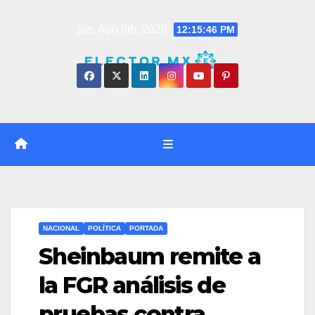
Saltar
jue. Ago 6th, 2026
12:15:47 PM
al
contenido
NACIONAL
POLÍTICA
PORTADA
Sheinbaum remite a
la FGR análisis de
pruebas contra