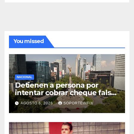
You missed
NACIONAL
Detienen a persona por
intentar cobrar cheque falso
de 420,000 pesos en CDMX
AGOSTO 6, 2026
SOPORTEINFIX