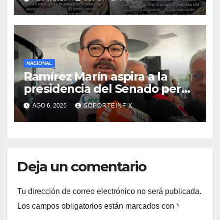
NACIONAL
Ramírez Marín aspira a la
presidencia del Senado pero
respeta decisión de Morena
AGO 6, 2026
SOPORTEINFIX
Deja un comentario
Tu dirección de correo electrónico no será publicada.
Los campos obligatorios están marcados con
*