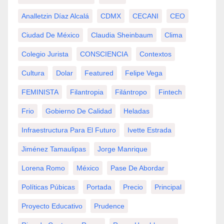
Analletzin Díaz Alcalá
CDMX
CECANI
CEO
Ciudad De México
Claudia Sheinbaum
Clima
Colegio Jurista
CONSCIENCIA
Contextos
Cultura
Dolar
Featured
Felipe Vega
FEMINISTA
Filantropia
Filántropo
Fintech
Frio
Gobierno De Calidad
Heladas
Infraestructura Para El Futuro
Ivette Estrada
Jiménez Tamaulipas
Jorge Manrique
Lorena Romo
México
Pase De Abordar
Políticas Púbicas
Portada
Precio
Principal
Proyecto Educativo
Prudence