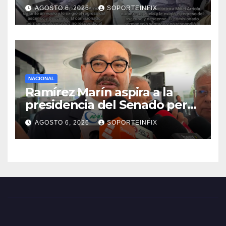
regreso del ascenso
AGOSTO 6, 2026
SOPORTEINFIX
NACIONAL
Ramírez Marín aspira a la
presidencia del Senado pero
respeta decisión de Morena
AGOSTO 6, 2026
SOPORTEINFIX