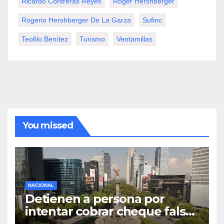
Ricardo Contreras Reyes
Roger Hershberger
Rogerio Hershberger De La Garza
Sufinc
Teofilo Benítez
Turismo
Ventamillas
You missed
NACIONAL
Detienen a persona por
intentar cobrar cheque falso
de 420,000 pesos en CDMX