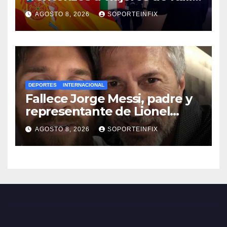
en respuesta a crisis
AGOSTO 8, 2026
SOPORTEINFIX
migratoria de Ceuta
DEPORTES
INTERNACIONAL
Fallece Jorge Messi, padre y
representante de Lionel
Messi, en Rosario
AGOSTO 8, 2026
SOPORTEINFIX