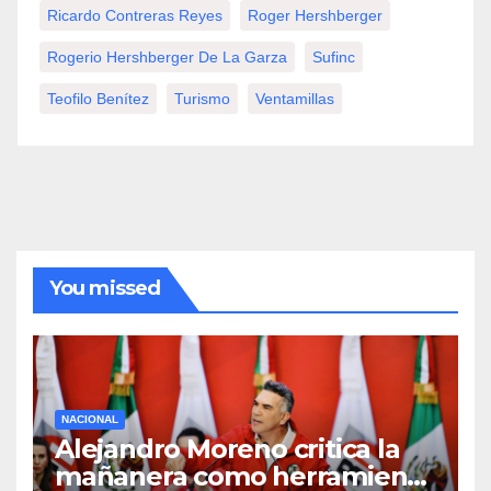
Ricardo Contreras Reyes
Roger Hershberger
Rogerio Hershberger De La Garza
Sufinc
Teofilo Benítez
Turismo
Ventamillas
You missed
NACIONAL
Alejandro Moreno critica la
mañanera como herramienta