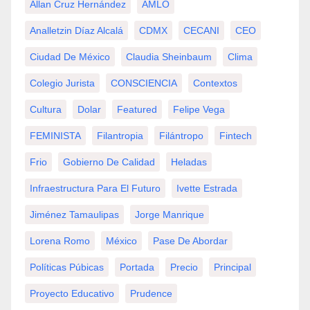
Allan Cruz Hernández
AMLO
Analletzin Díaz Alcalá
CDMX
CECANI
CEO
Ciudad De México
Claudia Sheinbaum
Clima
Colegio Jurista
CONSCIENCIA
Contextos
Cultura
Dolar
Featured
Felipe Vega
FEMINISTA
Filantropia
Filántropo
Fintech
Frio
Gobierno De Calidad
Heladas
Infraestructura Para El Futuro
Ivette Estrada
Jiménez Tamaulipas
Jorge Manrique
Lorena Romo
México
Pase De Abordar
Políticas Púbicas
Portada
Precio
Principal
Proyecto Educativo
Prudence