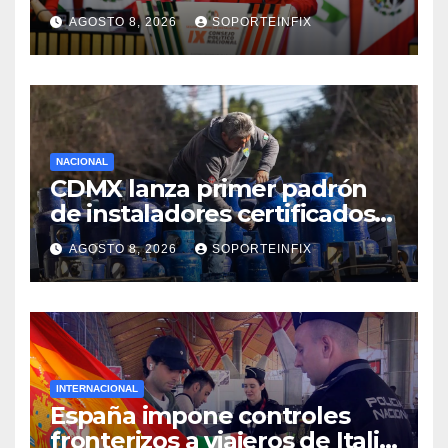
de control y señala
AGOSTO 8, 2026
SOPORTEINFIX
incongruencia en regulación
del derecho de réplica
NACIONAL
CDMX lanza primer padrón
de instaladores certificados
de gas y electricidad tras
AGOSTO 8, 2026
SOPORTEINFIX
explosión en Cuernavaca
INTERNACIONAL
España impone controles
fronterizos a viajeros de Italia