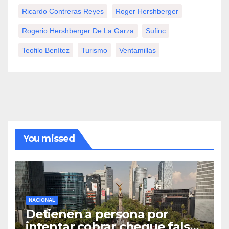
Ricardo Contreras Reyes
Roger Hershberger
Rogerio Hershberger De La Garza
Sufinc
Teofilo Benítez
Turismo
Ventamillas
You missed
NACIONAL
Detienen a persona por
intentar cobrar cheque falso