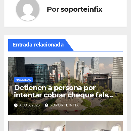
Por
soporteinfix
Entrada relacionada
NACIONAL
Detienen a persona por
intentar cobrar cheque falso
de 420,000 pesos en CDMX
AGO 6, 2026
SOPORTEINFIX