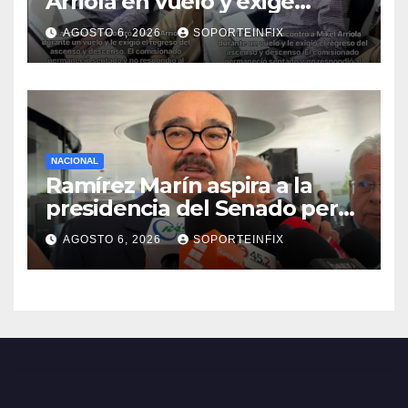
Arriola en vuelo y exige
regreso del ascenso
AGOSTO 6, 2026
SOPORTEINFIX
NACIONAL
Ramírez Marín aspira a la
presidencia del Senado pero
respeta decisión de Morena
AGOSTO 6, 2026
SOPORTEINFIX