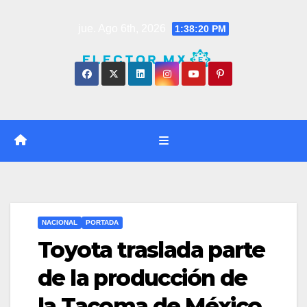
Saltar
jue. Ago 6th, 2026
1:38:21 PM
al
contenido
NACIONAL
PORTADA
Toyota traslada parte
de la producción de
la Tacoma de México