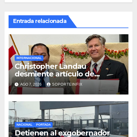
Entrada relacionada
INTERNACIONAL
Christopher Landau
desmiente artículo de
Foreign Policy sobre visita a
AGO 7, 2026
SOPORTEINFIX
Islas Salomón
NACIONAL
PORTADA
Detienen al exgobernador