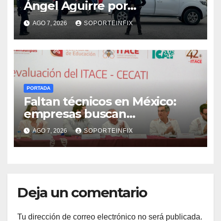
Ángel Aguirre por
obstrucción de la justicia en
AGO 7, 2026
SOPORTEINFIX
el caso Ayotzinapa
PORTADA
Faltan técnicos en México:
empresas buscan
trabajadores antes de que
AGO 7, 2026
SOPORTEINFIX
terminen de capacitarse
Deja un comentario
Tu dirección de correo electrónico no será publicada.