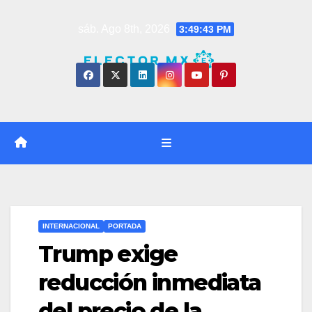
Saltar
sáb. Ago 8th, 2026
3:49:44 PM
al
contenido
INTERNACIONAL
PORTADA
Trump exige
reducción inmediata
del precio de la