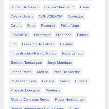
Ciudad De México
Claudia Sheinbaum
Clima
Colegio Jurista
CONSCIENCIA
Contextos
Cultura
Dolar
Featured
Felipe Vega
FEMINISTA
Filantropia
Filántropo
Fintech
Frio
Gobierno De Calidad
Heladas
Infraestructura Para El Futuro
Ivette Estrada
Jiménez Tamaulipas
Jorge Manrique
Lorena Romo
México
Pase De Abordar
Políticas Púbicas
Portada
Precio
Principal
Proyecto Educativo
Prudence
Ricardo Contreras Reyes
Roger Hershberger
Rogerio Hershberger De La Garza
Sufinc