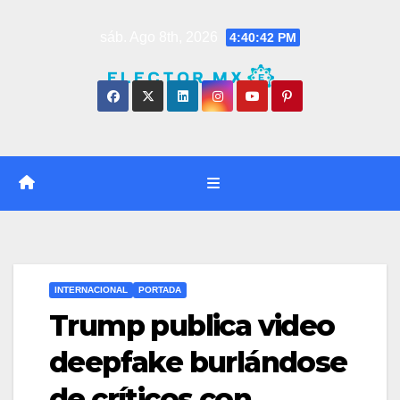
Saltar
sáb. Ago 8th, 2026
4:40:43 PM
al
contenido
INTERNACIONAL
PORTADA
Trump publica video
deepfake burlándose
de críticos con