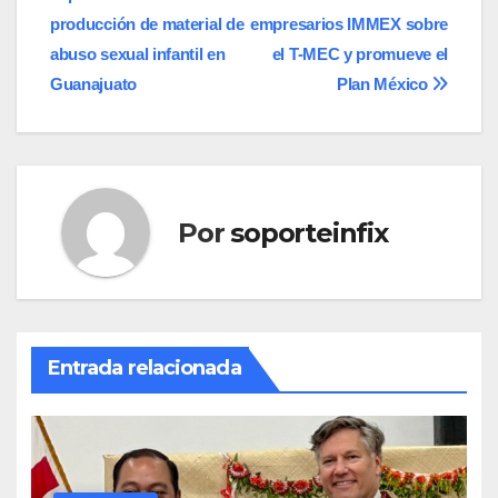
de
producción de material de
empresarios IMMEX sobre
entradas
abuso sexual infantil en
el T-MEC y promueve el
Guanajuato
Plan México
Por
soporteinfix
Entrada relacionada