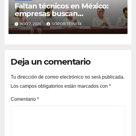
Faltan técnicos en México:
empresas buscan
trabajadores antes de que
AGO 7, 2026
SOPORTEINFIX
terminen de capacitarse
Deja un comentario
Tu dirección de correo electrónico no será publicada.
Los campos obligatorios están marcados con
*
Comentario
*