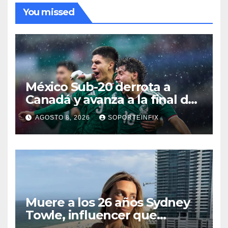
You missed
México Sub-20 derrota a
Canadá y avanza a la final del
Premundial Concacaf
AGOSTO 8, 2026
SOPORTEINFIX
Muere a los 26 años Sydney
Towle, influencer que
documentó su lucha contra