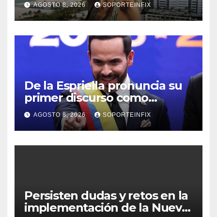
AGOSTO 8, 2026
SOPORTEINFIX
el cáncer
De la Espriella pronuncia su
primer discurso como
presidente de Colombia con
AGOSTO 8, 2026
SOPORTEINFIX
diez claves de gobierno
Persisten dudas y retos en la
implementación de la Nueva