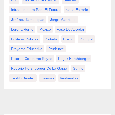
Frio
Gobierno De Calidad
Heladas
Infraestructura Para El Futuro
Ivette Estrada
Jiménez Tamaulipas
Jorge Manrique
Lorena Romo
México
Pase De Abordar
Políticas Púbicas
Portada
Precio
Principal
Proyecto Educativo
Prudence
Ricardo Contreras Reyes
Roger Hershberger
Rogerio Hershberger De La Garza
Sufinc
Teofilo Benítez
Turismo
Ventamillas