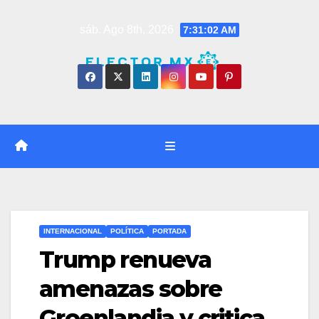
Saltar
sáb. Ago 8th, 2026
7:31:02 AM
al
contenido
INTERNACIONAL
POLÍTICA
PORTADA
Trump renueva
amenazas sobre
Groenlandia y critica