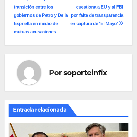
Navegación
transición entre los
cuestiona a EU y al FBI
de
gobiernos de Petro y De la
por falta de transparencia
entradas
Espriella en medio de
en captura de ‘El Mayo’
mutuas acusaciones
Por
soporteinfix
Entrada relacionada