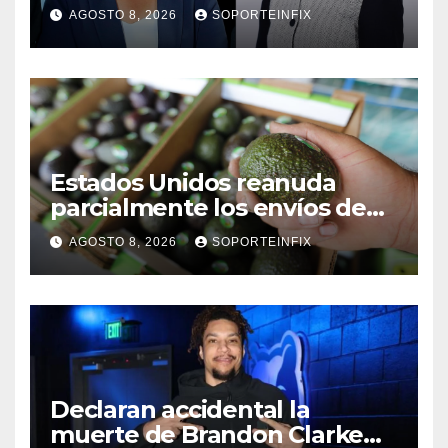
cuatro años de
AGOSTO 8, 2026
SOPORTEINFIX
enfrentamientos
Estados Unidos reanuda
parcialmente los envíos de
aguacate desde México
AGOSTO 8, 2026
SOPORTEINFIX
Declaran accidental la
muerte de Brandon Clarke