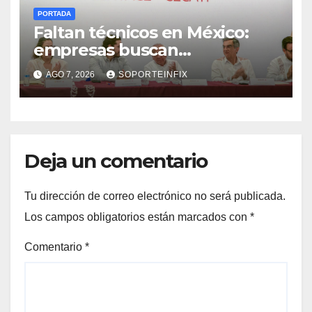
PORTADA
Faltan técnicos en México:
empresas buscan
trabajadores antes de que
AGO 7, 2026
SOPORTEINFIX
terminen de capacitarse
Deja un comentario
Tu dirección de correo electrónico no será publicada.
Los campos obligatorios están marcados con
*
Comentario
*