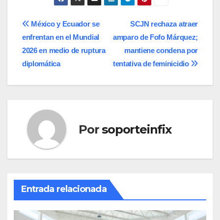
Navegación
México y Ecuador se
SCJN rechaza atraer
enfrentan en el Mundial
amparo de Fofo Márquez;
de
2026 en medio de ruptura
mantiene condena por
entradas
diplomática
tentativa de feminicidio
Por
soporteinfix
Entrada relacionada