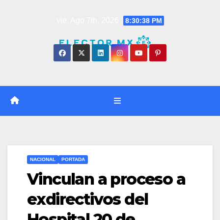
Saltar
vie. Ago 7th, 2026
8:30:38 PM
al
contenido
NACIONAL
PORTADA
Vinculan a proceso a
exdirectivos del
Hospital 20 de