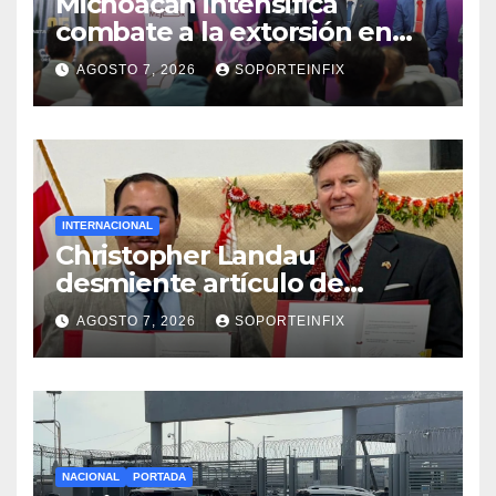
Michoacán intensifica
combate a la extorsión en
zona aguacatera y Tierra
AGOSTO 7, 2026
SOPORTEINFIX
Caliente
INTERNACIONAL
Christopher Landau
desmiente artículo de
Foreign Policy sobre visita a
AGOSTO 7, 2026
SOPORTEINFIX
Islas Salomón
NACIONAL
PORTADA