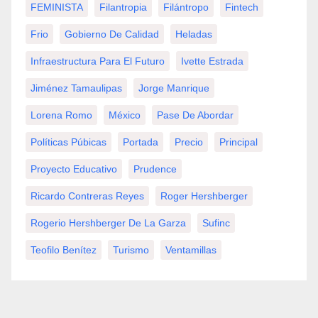
FEMINISTA
Filantropia
Filántropo
Fintech
Frio
Gobierno De Calidad
Heladas
Infraestructura Para El Futuro
Ivette Estrada
Jiménez Tamaulipas
Jorge Manrique
Lorena Romo
México
Pase De Abordar
Políticas Púbicas
Portada
Precio
Principal
Proyecto Educativo
Prudence
Ricardo Contreras Reyes
Roger Hershberger
Rogerio Hershberger De La Garza
Sufinc
Teofilo Benítez
Turismo
Ventamillas