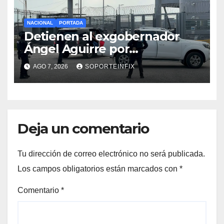
NACIONAL
PORTADA
Detienen al exgobernador
Ángel Aguirre por
obstrucción de la justicia en
AGO 7, 2026
SOPORTEINFIX
el caso Ayotzinapa
Deja un comentario
Tu dirección de correo electrónico no será publicada.
Los campos obligatorios están marcados con
*
Comentario
*