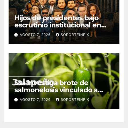
Hijos de presidentes bajo
escrutinio institucional en
Brasil, Guinea Ecuatorial,
AGOSTO 7, 2026
SOPORTEINFIX
Angola y Estados Unidos
Ssa investiga brote de
salmonelosis vinculado a
chiles jalapeños de Nuevo
AGOSTO 7, 2026
SOPORTEINFIX
León y Sinaloa