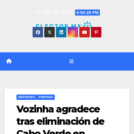
Saltar
vie. Ago 7th, 2026
4:50:28 PM
al
contenido
DEPORTES
PORTADA
Vozinha agradece
tras eliminación de
Cabo Verde en