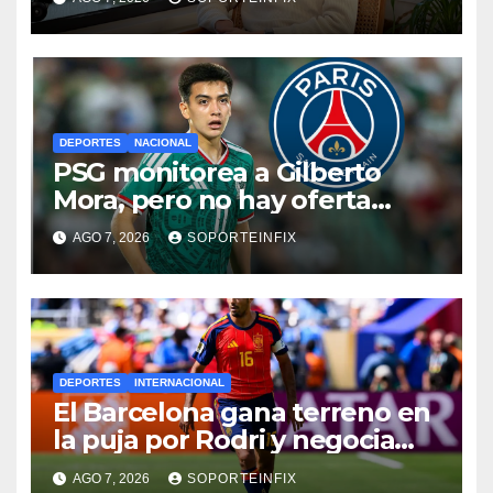
DEPORTES
NACIONAL
PSG monitorea a Gilberto
Mora, pero no hay oferta
formal por el joven de Xolos
AGO 7, 2026
SOPORTEINFIX
DEPORTES
INTERNACIONAL
El Barcelona gana terreno en
la puja por Rodri y negocia
directamente con el
AGO 7, 2026
SOPORTEINFIX