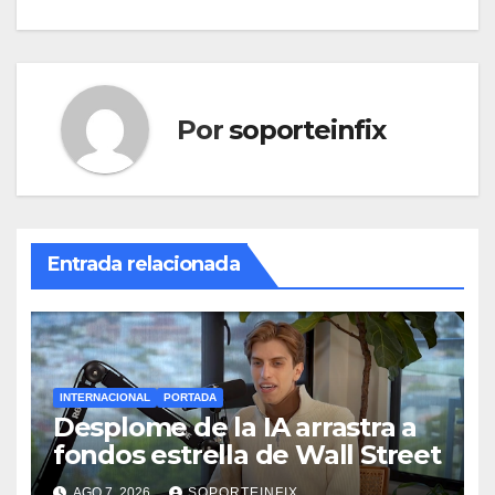
Por
soporteinfix
Entrada relacionada
INTERNACIONAL
PORTADA
Desplome de la IA arrastra a
fondos estrella de Wall Street
AGO 7, 2026
SOPORTEINFIX