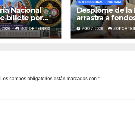
L
INTERNACIONAL
PORTADA
ría Nacional
Desplome de la 
e billete por
arrastra a fondo
enario de la
estrella de Wall
, 2026
SOPORTEINFIX
AGO 7, 2026
SOPORTEI
iación de
Street
ts en México
Los campos obligatorios están marcados con
*