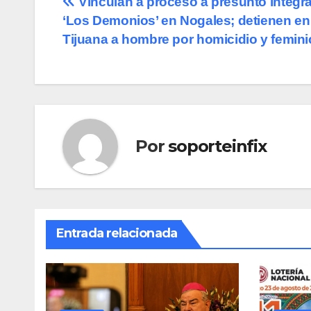
Navegación
Vinculan a proceso a presunto integr
‘Los Demonios’ en Nogales; detienen en
de
Tijuana a hombre por homicidio y femini
entradas
Por
soporteinfix
Entrada relacionada