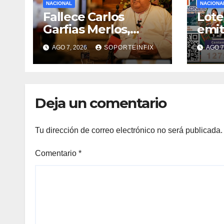
NACIONAL
NACIONA
Fallece Carlos
Lote
Garfias Merlos,
emit
arzobispo emérito
cent
AGO 7, 2026
SOPORTEINFIX
AGO 7
de Morelia
Asoc
Scou
Deja un comentario
Tu dirección de correo electrónico no será publicada.
Comentario
*