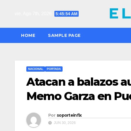
Saltar
al
vie. Ago 7th, 2026
5:45:56 AM
contenido
HOME
SAMPLE PAGE
NACIONAL
PORTADA
Atacan a balazos a
Memo Garza en Pue
Por
soporteinfix
JUN 30, 2026