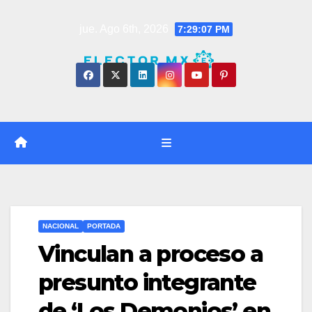
Saltar
jue. Ago 6th, 2026
7:29:08 PM
al
contenido
NACIONAL
PORTADA
Vinculan a proceso a
presunto integrante
de ‘Los Demonios’ en