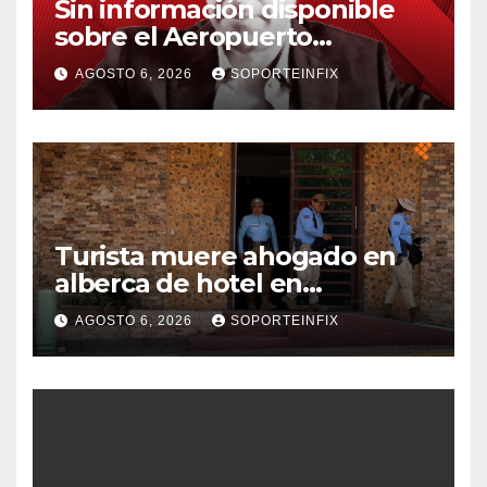
Sin información disponible
sobre el Aeropuerto
Internacional de la Ciudad de
AGOSTO 6, 2026
SOPORTEINFIX
México
Turista muere ahogado en
alberca de hotel en
Acapulco; familiares pidieron
AGOSTO 6, 2026
SOPORTEINFIX
ayuda ante falta de personal
capacitado