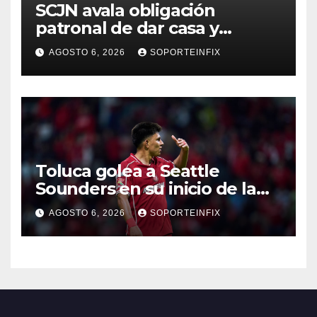
SCJN avala obligación
patronal de dar casa y
comida a jornaleros agrícolas
AGOSTO 6, 2026
SOPORTEINFIX
Toluca golea a Seattle
Sounders en su inicio de la
Leagues Cup 2026
AGOSTO 6, 2026
SOPORTEINFIX