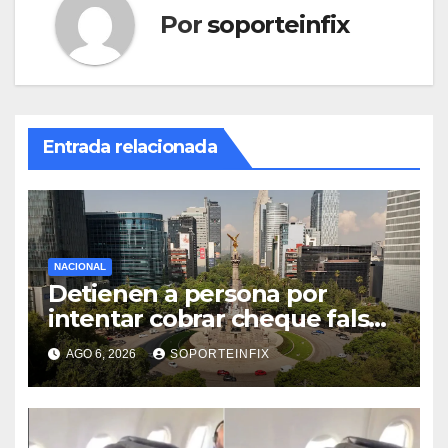
Por
soporteinfix
Entrada relacionada
NACIONAL
Detienen a persona por
intentar cobrar cheque falso
de 420,000 pesos en CDMX
AGO 6, 2026
SOPORTEINFIX