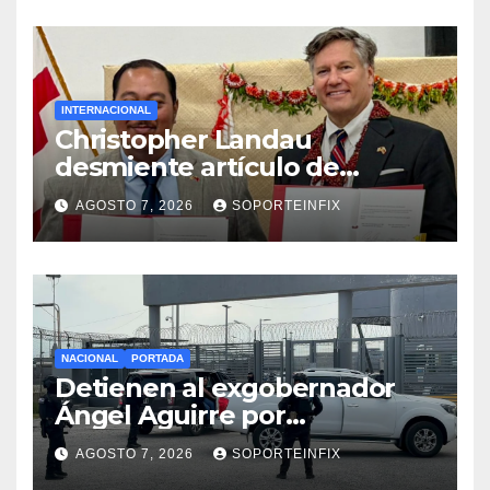
INTERNACIONAL
Christopher Landau
desmiente artículo de
Foreign Policy sobre visita a
AGOSTO 7, 2026
SOPORTEINFIX
Islas Salomón
NACIONAL
PORTADA
Detienen al exgobernador
Ángel Aguirre por
obstrucción de la justicia en
AGOSTO 7, 2026
SOPORTEINFIX
el caso Ayotzinapa