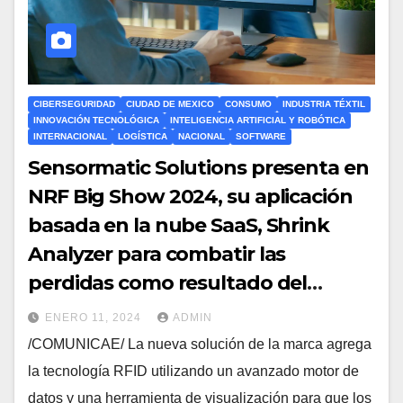
CIBERSEGURIDAD
CIUDAD DE MEXICO
CONSUMO
INDUSTRIA TÉXTIL
INNOVACIÓN TECNOLÓGICA
INTELIGENCIA ARTIFICIAL Y ROBÓTICA
INTERNACIONAL
LOGÍSTICA
NACIONAL
SOFTWARE
Sensormatic Solutions presenta en
NRF Big Show 2024, su aplicación
basada en la nube SaaS, Shrink
Analyzer para combatir las
perdidas como resultado del
crimen organizado (ORC) en el
ENERO 11, 2024
ADMIN
retail
/COMUNICAE/ La nueva solución de la marca agrega
la tecnología RFID utilizando un avanzado motor de
datos y una herramienta de visualización para que los