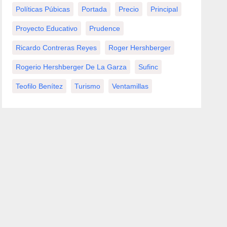
Políticas Púbicas
Portada
Precio
Principal
Proyecto Educativo
Prudence
Ricardo Contreras Reyes
Roger Hershberger
Rogerio Hershberger De La Garza
Sufinc
Teofilo Benítez
Turismo
Ventamillas