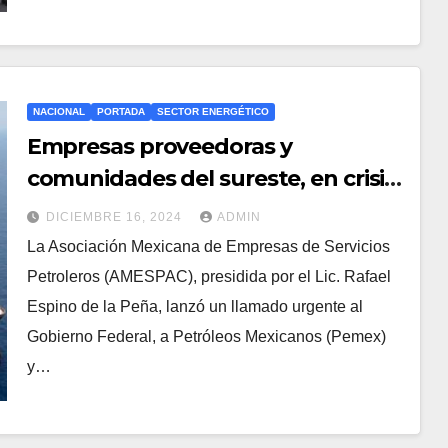
NACIONAL
PORTADA
SECTOR ENERGÉTICO
Empresas proveedoras y
comunidades del sureste, en crisis
por adeudos de Pemex
DICIEMBRE 16, 2024
ADMIN
La Asociación Mexicana de Empresas de Servicios
Petroleros (AMESPAC), presidida por el Lic. Rafael
Espino de la Peña, lanzó un llamado urgente al
Gobierno Federal, a Petróleos Mexicanos (Pemex)
y…