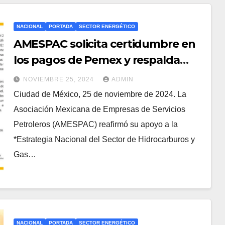
NACIONAL
PORTADA
SECTOR ENERGÉTICO
AMESPAC solicita certidumbre en
los pagos de Pemex y respalda
estrategia energética
NOVIEMBRE 25, 2024
ADMIN
Ciudad de México, 25 de noviembre de 2024. La
Asociación Mexicana de Empresas de Servicios
Petroleros (AMESPAC) reafirmó su apoyo a la
*Estrategia Nacional del Sector de Hidrocarburos y
Gas…
NACIONAL
PORTADA
SECTOR ENERGÉTICO