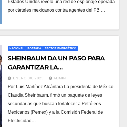
Estados Unidos reveló una red de espionaje operada
por cárteles mexicanos contra agentes del FBI…
NACIONAL
PORTADA
SECTOR ENERGÉTICO
SHEINBAUM DA UN PASO PARA
GARANTIZAR LA
AUTOSUFICIENCIA ENERGÉTICA
ENERO 30, 2025
ADMIN
Por Luis Martínez Alcántara La presidenta de México,
Claudia Sheinbaum, firmó un paquete de leyes
secundarias que buscan fortalecer a Petróleos
Mexicanos (Pemex) y a la Comisión Federal de
Electricidad…