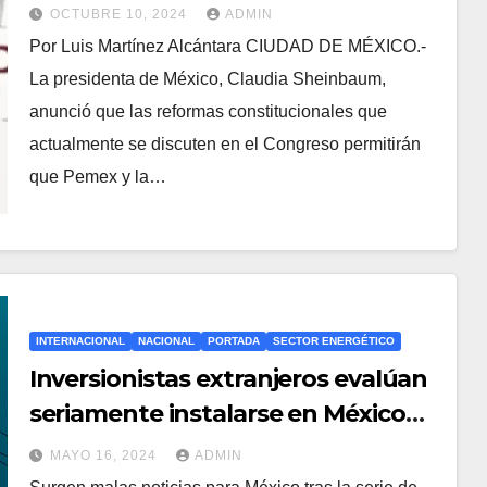
COMPETITIVAS: SHEINBAUM.
OCTUBRE 10, 2024
ADMIN
Por Luis Martínez Alcántara CIUDAD DE MÉXICO.-
La presidenta de México, Claudia Sheinbaum,
anunció que las reformas constitucionales que
actualmente se discuten en el Congreso permitirán
que Pemex y la…
INTERNACIONAL
NACIONAL
PORTADA
SECTOR ENERGÉTICO
Inversionistas extranjeros evalúan
seriamente instalarse en México
tras los apagones eléctricos
MAYO 16, 2024
ADMIN
registrados en el país