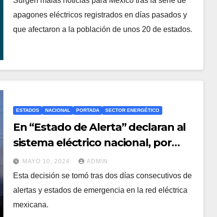
Surgen malas noticias para México tras la serie de
apagones eléctricos registrados en días pasados y
que afectaron a la población de unos 20 de estados.
ESTADOS
NACIONAL
PORTADA
SECTOR ENERGÉTICO
En “Estado de Alerta” declaran al
sistema eléctrico nacional, por
tercer día consecutivo
MAYO 10, 2024
ADMIN
Esta decisión se tomó tras dos días consecutivos de
alertas y estados de emergencia en la red eléctrica
mexicana.