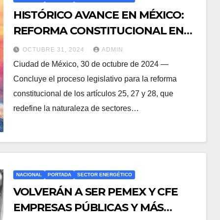
HISTÓRICO AVANCE EN MÉXICO:
REFORMA CONSTITUCIONAL EN
ENERGÍA Y ÁREAS ESTRATÉGICAS
OCTUBRE 31, 2024
ADMIN
Ciudad de México, 30 de octubre de 2024 —
Concluye el proceso legislativo para la reforma
constitucional de los artículos 25, 27 y 28, que
redefine la naturaleza de sectores…
NACIONAL
PORTADA
SECTOR ENERGÉTICO
VOLVERÁN A SER PEMEX Y CFE
EMPRESAS PÚBLICAS Y MÁS