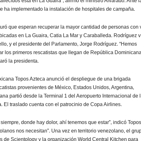
llecidos está en La Guaira”, afirmó el ministro Alvarado. Ante l
 se ha implementado la instalación de hospitales de campaña.
uró que esperan recuperar la mayor cantidad de personas con 
bicadas en La Guaira, Catia La Mar y Caraballeda. Rodríguez vi
bello, y el presidente del Parlamento, Jorge Rodríguez. “Hemos
izar los primeros rescatistas que llegan de República Dominican
aró la presidenta.
xicana Topos Azteca anunció el despliegue de una brigada
scatistas provenientes de México, Estados Unidos, Argentina,
a partió desde la Terminal 1 del Aeropuerto Internacional de 
El traslado cuenta con el patrocinio de Copa Airlines.
 siempre, donde hay dolor, ahí tenemos que estar”, indicó Topo
anos nos necesitan”. Una vez en territorio venezolano, el gru
s de Scientology y la organización World Central Kitchen para