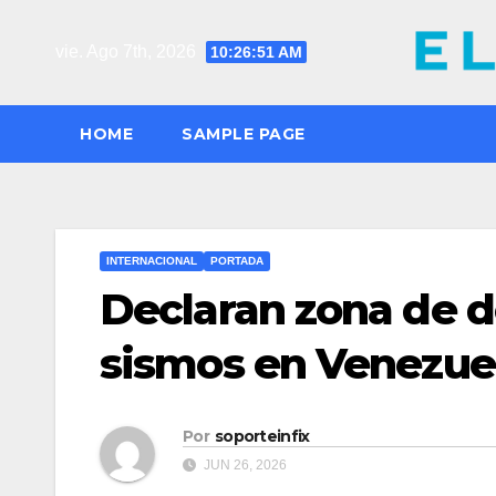
Saltar
al
vie. Ago 7th, 2026
10:26:52 AM
contenido
HOME
SAMPLE PAGE
INTERNACIONAL
PORTADA
Declaran zona de de
sismos en Venezue
Por
soporteinfix
JUN 26, 2026