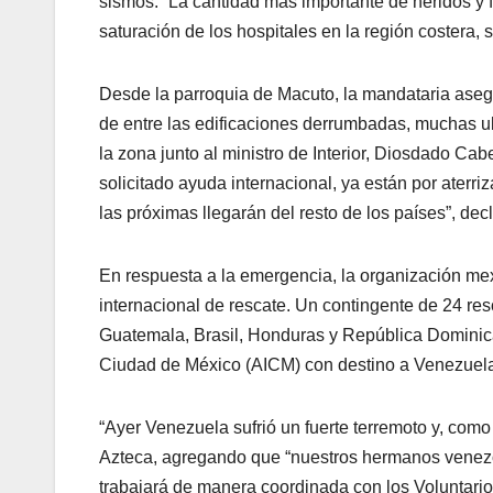
sismos. “La cantidad más importante de heridos y fa
saturación de los hospitales en la región costera,
Desde la parroquia de Macuto, la mandataria aseg
de entre las edificaciones derrumbadas, muchas u
la zona junto al ministro de Interior, Diosdado Ca
solicitado ayuda internacional, ya están por aterr
las próximas llegarán del resto de los países”, decl
En respuesta a la emergencia, la organización me
internacional de rescate. Un contingente de 24 re
Guatemala, Brasil, Honduras y República Dominican
Ciudad de México (AICM) con destino a Venezuela. 
“Ayer Venezuela sufrió un fuerte terremoto y, como
Azteca, agregando que “nuestros hermanos venezol
trabajará de manera coordinada con los Voluntario