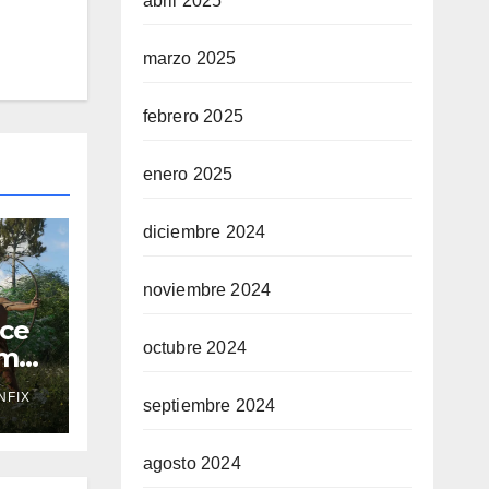
abril 2025
marzo 2025
febrero 2025
enero 2025
diciembre 2024
noviembre 2024
nce
octubre 2024
umo
al
NFIX
septiembre 2024
 del
o
agosto 2024