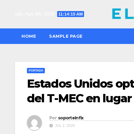
Saltar
al
sáb. Ago 8th, 2026
11:14:16 AM
contenido
HOME
SAMPLE PAGE
PORTADA
Estados Unidos opt
del T-MEC en lugar
Por
soporteinfix
JUL 2, 2026