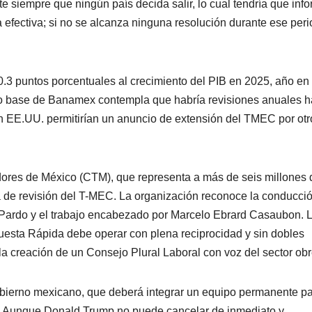
e siempre que ningún país decida salir, lo cual tendría que inf
a efectiva; si no se alcanza ninguna resolución durante ese peri
0.3 puntos porcentuales al crecimiento del PIB en 2025, año en
rio base de Banamex contempla que habría revisiones anuales h
n EE.UU. permitirían un anuncio de extensión del TMEC por otr
dores de México (CTM), que representa a más de seis millones 
a de revisión del T-MEC. La organización reconoce la conducci
 Pardo y el trabajo encabezado por Marcelo Ebrard Casaubon. 
sta Rápida debe operar con plena reciprocidad y sin dobles
la creación de un Consejo Plural Laboral con voz del sector obr
gobierno mexicano, que deberá integrar un equipo permanente p
al. Aunque Donald Trump no puede cancelar de inmediato y