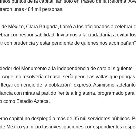
tintos puntos de la capital; tan solo en Paseo de la Reforma, Av
traron unas 484 mil personas.
 de México, Clara Brugada, llamó a los aficionados a celebrar 
rar con responsabilidad. Invitamos a la ciudadanía a evitar lo
ar con prudencia y estar pendiente de quienes nos acompañan”
ededor del Monumento a la Independencia de cara al siguiente
l Ángel no resolvería el caso, sería peor. Las vallas que pongas
llegar con enojo de la población”, expresó. Asimismo, adelant
ancia con miras al partido frente a Inglaterra, programado para 
o como Estadio Azteca.
erno capitalino desplegó a más de 35 mil servidores públicos. P
d de México ya inició las investigaciones correspondientes respe