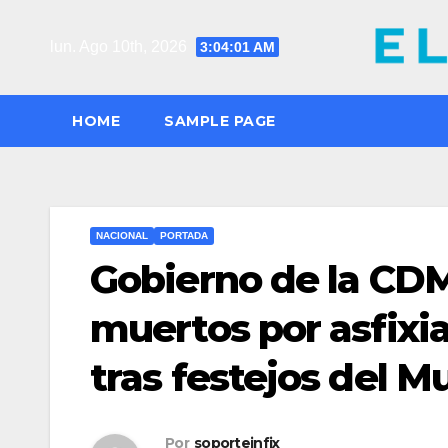
Saltar
al
lun. Ago 10th, 2026
3:04:03 AM
contenido
HOME
SAMPLE PAGE
NACIONAL
PORTADA
Gobierno de la CD
muertos por asfixia
tras festejos del M
Por
soporteinfix