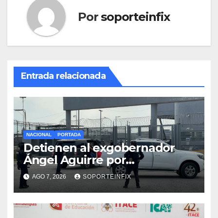
Por
soporteinfix
Entrada relacionada
NACIONAL
PORTADA
Detienen al exgobernador
Ángel Aguirre por
obstrucción de la justicia en
AGO 7, 2026
SOPORTEINFIX
el caso Ayotzinapa