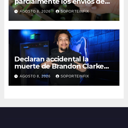
parcialmente los envíos de
aguacate desde México
AGOSTO 8, 2026
SOPORTEINFIX
Declaran accidental la
muerte de Brandon Clarke
por consumo de heroína y
AGOSTO 8, 2026
SOPORTEINFIX
cocaína