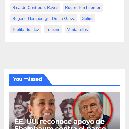
Ricardo Contreras Reyes
Roger Hershberger
Rogerio Hershberger De La Garza
Sufinc
Teofilo Benítez
Turismo
Ventamillas
You missed
EE. UU. reconoce apoyo de
Sheinbaum contra el narco