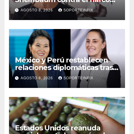
pero advierte que persisten
AGOSTO 8, 2026
SOPORTEINFIX
desafíos
México y Perú restablecen
relaciones diplomáticas tras
cuatro años de
AGOSTO 8, 2026
SOPORTEINFIX
enfrentamientos
Estados Unidos reanuda