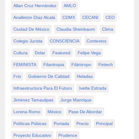
Allan Cruz Hernández
AMLO
Analletzin Díaz Alcalá
CDMX
CECANI
CEO
Ciudad De México
Claudia Sheinbaum
Clima
Colegio Jurista
CONSCIENCIA
Contextos
Cultura
Dolar
Featured
Felipe Vega
FEMINISTA
Filantropia
Filántropo
Fintech
Frio
Gobierno De Calidad
Heladas
Infraestructura Para El Futuro
Ivette Estrada
Jiménez Tamaulipas
Jorge Manrique
Lorena Romo
México
Pase De Abordar
Políticas Púbicas
Portada
Precio
Principal
Proyecto Educativo
Prudence