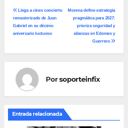
Navegación
Llega a cines concierto
Morena define estrategia
remasterizado de Juan
pragmática para 2027:
de
Gabriel en su décimo
prioriza seguridad y
entradas
aniversario luctuoso
alianzas en Edomex y
Guerrero
Por
soporteinfix
Entrada relacionada