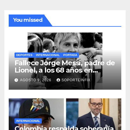
You missed
DEPORTES
INTERNACIONAL
PORTADA
Fallece Jorge Messi, padre de
Lionel, a los 68 años en
Rosario
AGOSTO 9, 2026
SOPORTEINFIX
INTERNACIONAL
Colombia respalda soberanía