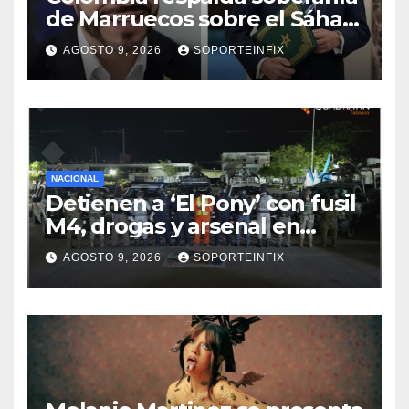
de Marruecos sobre el Sáhara
y busca TLC
AGOSTO 9, 2026
SOPORTEINFIX
NACIONAL
Detienen a ‘El Pony’ con fusil
M4, drogas y arsenal en
carretera de Tabasco
AGOSTO 9, 2026
SOPORTEINFIX