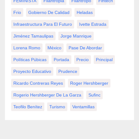
FEMINISTA
Filantropia
Filántropo
Fintech
Frio
Gobierno De Calidad
Heladas
Infraestructura Para El Futuro
Ivette Estrada
Jiménez Tamaulipas
Jorge Manrique
Lorena Romo
México
Pase De Abordar
Políticas Púbicas
Portada
Precio
Principal
Proyecto Educativo
Prudence
Ricardo Contreras Reyes
Roger Hershberger
Rogerio Hershberger De La Garza
Sufinc
Teofilo Benítez
Turismo
Ventamillas