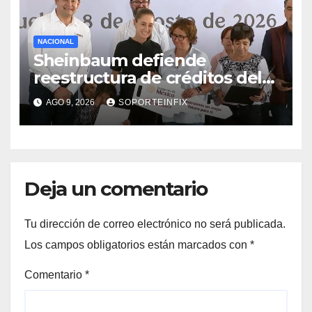
NACIONAL
Sheinbaum defiende
reestructura de créditos del
Infonavit y niega riesgo
AGO 9, 2026
SOPORTEINFIX
financiero
Deja un comentario
Tu dirección de correo electrónico no será publicada.
Los campos obligatorios están marcados con
*
Comentario
*