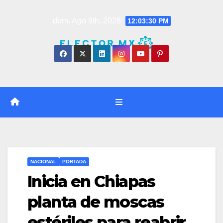
Saltar
dom. Ago 9th, 2026
12:03:31 PM
al
contenido
NACIONAL
PORTADA
Inicia en Chiapas
planta de moscas
estériles para reabrir