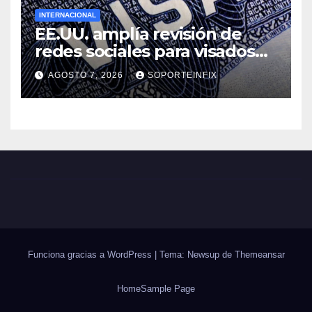
INTERNACIONAL
EE.UU. amplía revisión de
redes sociales para visados
de periodistas y ciertos
AGOSTO 7, 2026
SOPORTEINFIX
ciudadanos de México y
Canadá
Funciona gracias a WordPress
|
Tema: Newsup de
Themeansar
Home
Sample Page