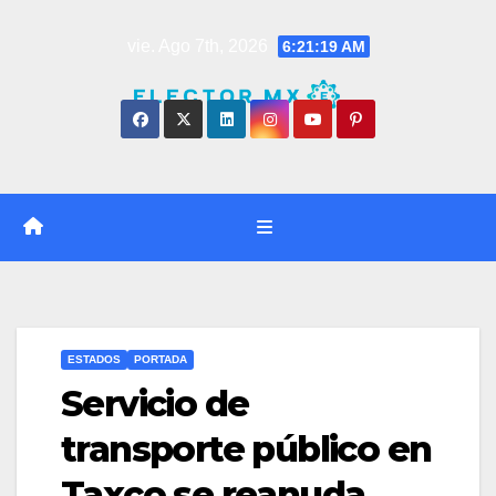
Saltar
vie. Ago 7th, 2026
6:21:20 AM
al
contenido
ESTADOS
PORTADA
Servicio de
transporte público en
Taxco se reanuda,