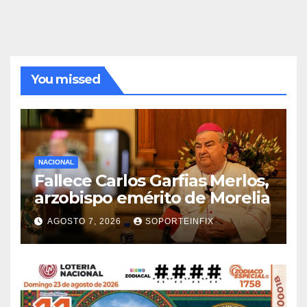
You missed
NACIONAL
Fallece Carlos Garfias Merlos,
arzobispo emérito de Morelia
AGOSTO 7, 2026
SOPORTEINFIX