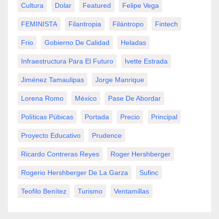
Cultura
Dolar
Featured
Felipe Vega
FEMINISTA
Filantropia
Filántropo
Fintech
Frio
Gobierno De Calidad
Heladas
Infraestructura Para El Futuro
Ivette Estrada
Jiménez Tamaulipas
Jorge Manrique
Lorena Romo
México
Pase De Abordar
Políticas Púbicas
Portada
Precio
Principal
Proyecto Educativo
Prudence
Ricardo Contreras Reyes
Roger Hershberger
Rogerio Hershberger De La Garza
Sufinc
Teofilo Benítez
Turismo
Ventamillas