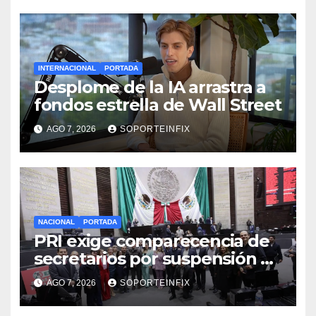
INTERNACIONAL
PORTADA
Desplome de la IA arrastra a
fondos estrella de Wall Street
AGO 7, 2026
SOPORTEINFIX
NACIONAL
PORTADA
PRI exige comparecencia de
secretarios por suspensión de
aguacate; Monreal llama a
AGO 7, 2026
SOPORTEINFIX
cerrar filas