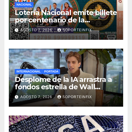
NACIONAL
Lotería Nacional emite billete
por centenario de la
Asociación de Scouts en
AGOSTO 7, 2026
SOPORTEINFIX
México
INTERNACIONAL
PORTADA
Desplome de la IA arrastra a
fondos estrella de Wall
Street
AGOSTO 7, 2026
SOPORTEINFIX