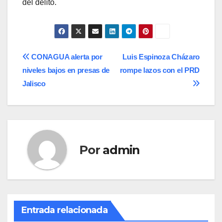
del delito.
Navegación
CONAGUA alerta por
Luis Espinoza Cházaro
niveles bajos en presas de
rompe lazos con el PRD
de
Jalisco
entradas
Por
admin
Entrada relacionada