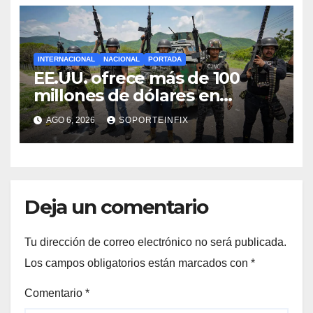
INTERNACIONAL
NACIONAL
PORTADA
EE.UU. ofrece más de 100
millones de dólares en
recompensas por líderes del
AGO 6, 2026
SOPORTEINFIX
CJNG
Deja un comentario
Tu dirección de correo electrónico no será publicada.
Los campos obligatorios están marcados con
*
Comentario
*